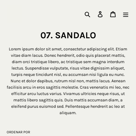
Ir
directamente
Buscar
Ingresar
Carrito
al
contenido
C
07. SANDALO
o
Lorem ipsum dolor sit amet, consectetur adipiscing elit. Etiam
l
vitae diam lacus. Donec hendrerit, odio quis placerat mattis,
diam orci tristique libero, ac tristique sem magna interdum
e
lectus. Suspendisse vulputate, risus vitae dignissim aliquet,
turpis neque tincidunt nisl, eu accumsan nisi ligula eu nunc.
c
Nunc et dolor dapibus, rutrum nisl non, mattis lacus. Aenean
c
facilisis arcu in eros sagittis molestie. Cras venenatis mi leo, nec
efficitur arcu luctus varius. Vivamus ultricies neque risus, ut
i
mattis libero sagittis quis. Duis mattis accumsan diam, a
eleifend purus euismod sed. Pellentesque hendrerit ac leo at
ó
aliquam.
n
:
ORDENAR POR